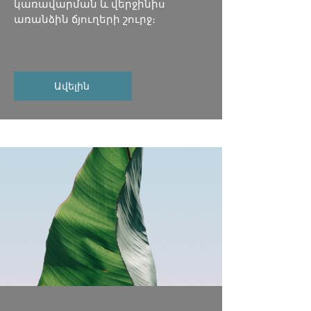
կառավարման և վերջինիս
առանձին ճյուղերի շուրջ։
Ավելին