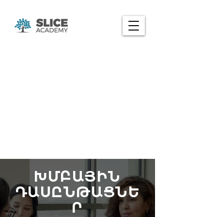
ԽՄԲԱՅԻՆ
ԴԱՍԸՆԹԱՑՆԵ
Ր